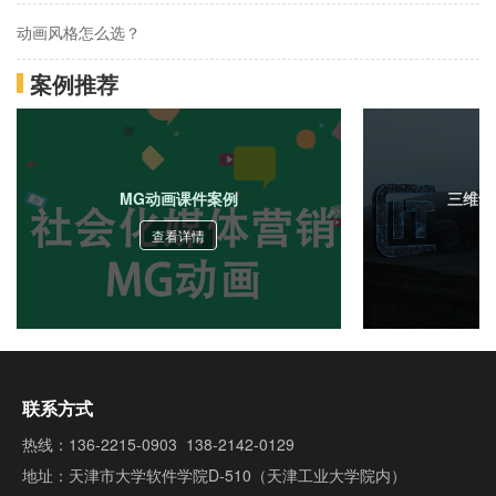
动画风格怎么选？
案例推荐
动画制作报价的高低跟什么有关系？
想做动画，如何合作？
MG动画是什么？
MG动画课件案例
三维动
查看详情
如何保证作品是我们想要的？
联系方式
热线：136-2215-0903 138-2142-0129
地址：天津市大学软件学院D-510（天津工业大学院内）