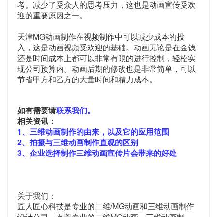
考。减少了受众人的思考压力，这也是动画宣传受欢
迎的重要原因之一。
天津MG动画制作在视频制作中可以减少成本的投
入，这是动画视频受欢迎的基础。动画无论是在金钱
还是时间成本上都可以非常有限的进行控制，轻松实
现公司预算内。动画后期的修改也是非常简单，可以
节省甲方和乙方的大量时间和精力成本。
如有需要请
联系我们。
相关资讯：
1、三维动画制作的由来，以及它的应用范围
2、拍摄与三维动画制作直观的区别
3、企业选择制作三维动画宣传片会带来的好处
关于我们：
匠人匠心科技是专业的二维/MG动画和三维动画制作
设计公司，有着专业的二维MG动画、三维动画制