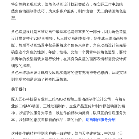
特定性的表现形式，给角色动画设计找到突破点，在实际工作中总结一
些角色动画制作技巧，为众多客户服务，制作出独一无二的动画角色造
型。
角色造型设计是三维动画中最基本也是最重要的一部分，因为角色造型
设计贯穿整个3d动画视频，从三维动画剧本创作，到生成三维动画故事
版，然后再动画场景中都是围着这个角色来创作。角色动画设计首先要
确定这个角色的性别，年龄，性格。比如一个男青年的角色造型，要对
男青年的发型着装来进行设计，在其身份象征的面部表情都需要设计师
细致的揣摩。
角色三维动画设计既有反应现实题材的也有充满神奇色彩的，从现实到
到非现实都是充满了神奇以及想象。
关于我们
匠人匠心科技是专业的二维/MG动画和三维动画制作设计公司，有着专
业的二维MG动画、三维动画制作、企业产品宣传片制作原创动画的精
神，以诚挚的服务为宗旨，以创作的精神为灵魂，以满意的售后服务为
本，以创新的态度迎接新的作品，新的台阶。
动画制作服务介绍
这种创作的精神得到客户的一致称赞，曾与天津建材院，中汽研（天