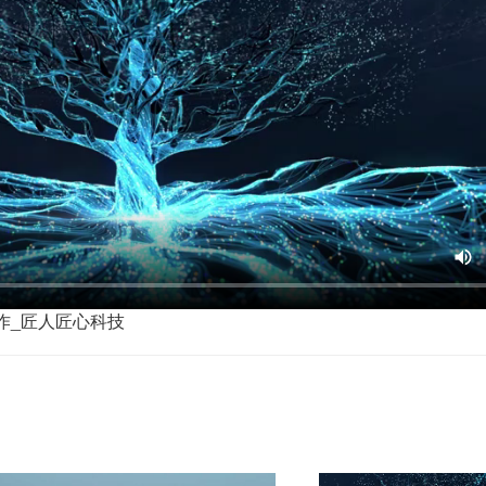
作_匠人匠心科技