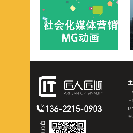
主
二
三
136-2215-0903
M
宣
扫
码