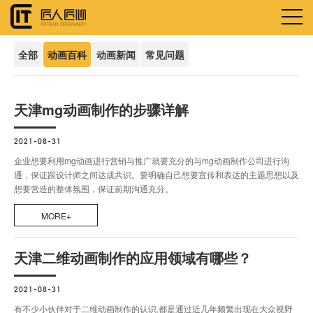
全部
动画百科
动画新闻
常见问题
天津mg动画制作的步骤详解
2021-08-31
企业想要利用mg动画进行营销与推广就要充分的与mg动画制作公司进行沟
通，保证跟设计师之间达成共识。要明确自己想要宣传和表达的主题思想以及
想要营造的整体氛围，保证前期沟通充分。
MORE+
天津二维动画制作的应用领域有哪些？
2021-08-31
有不少小伙伴对于二维动画制作的认识,都是通过近几年频繁出现在大众视野