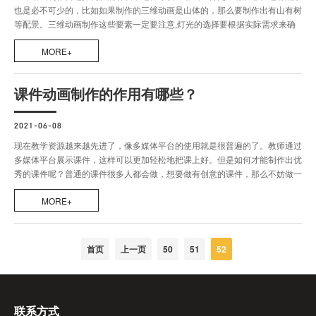
也是必不可少的，比如如果制作的三维动画是山体的，那么要制作出有山有树
等配景。三维动画制作这些要素一定要注意,灯光的选择要根据实际需求来确
定。包括灯光的强度、色彩、衰减、阴影等效果一定要设置好。
MORE+
课件动画制作的作用有哪些？
2021-06-08
现在教学资源越来越先进了，像多媒体平台的使用就是很普遍的了。教师通过
多媒体平台展示课件，这样可以更加轻松地把课上好。但是如何才能制作出优
秀的课件呢？普通的课件很多人都会做，想要做有创意的课件，那么不妨做一
下试试课件动画制作，作用是非常大的。
MORE+
首页
上一页
50
51
52
联系方式